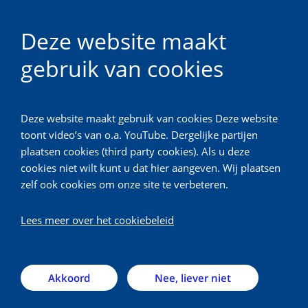
Deze website maakt
gebruik van cookies
Vrijwilligerswerk
Deze website maakt gebruik van cookies Deze website
Terug
toont video’s van o.a. YouTube. Dergelijke partijen
plaatsen cookies (third party cookies). Als u deze
Hubert
cookies niet wilt kunt u dat hier aangeven. Wij plaatsen
zelf ook cookies om onze site te verbeteren.
Hubert werkt met veel plezier als vrijwilliger op de
Lees meer over het cookiebeleid
afdeling Radiologie. Speciaal voor deze website
schreef hij een blog over zijn ervaringen als
vrijwilliger.
Akkoord
Nee, liever niet